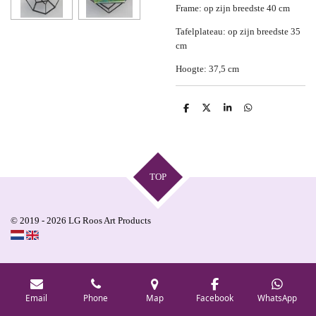
Frame: op zijn breedste 40 cm
Tafelplateau: op zijn breedste 35
cm
Hoogte: 37,5 cm
S
S
S
S
h
h
h
h
a
a
a
a
r
r
r
r
e
e
e
e
TOP
© 2019 - 2026 LG Roos Art Products
Email
Phone
Map
Facebook
WhatsApp