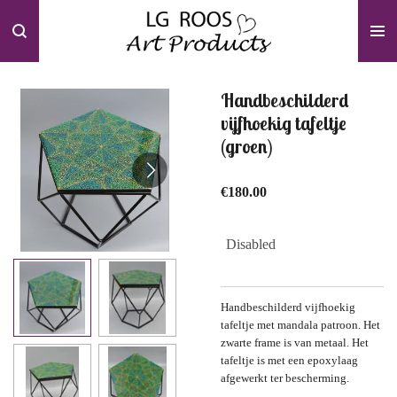
Skip
to
main
content
Handbeschilderd
vijfhoekig tafeltje
(groen)
€180.00
Disabled
Handbeschilderd vijfhoekig
tafeltje met mandala patroon. Het
zwarte frame is van metaal. Het
tafeltje is met een epoxylaag
afgewerkt ter bescherming.