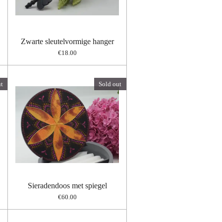
Zwarte sleutelvormige hanger
€18.00
t
Sold out
Sieradendoos met spiegel
€60.00