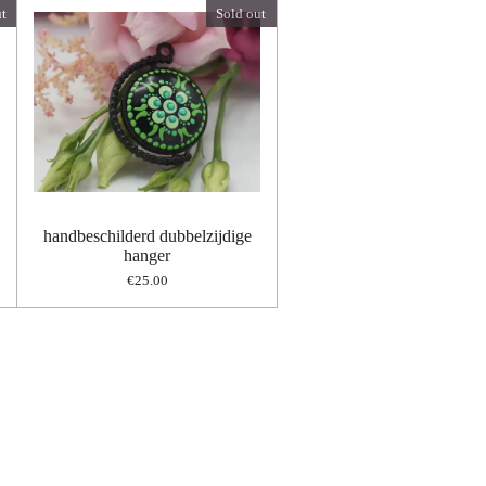
t
Sold out
handbeschilderd dubbelzijdige
hanger
€25.00