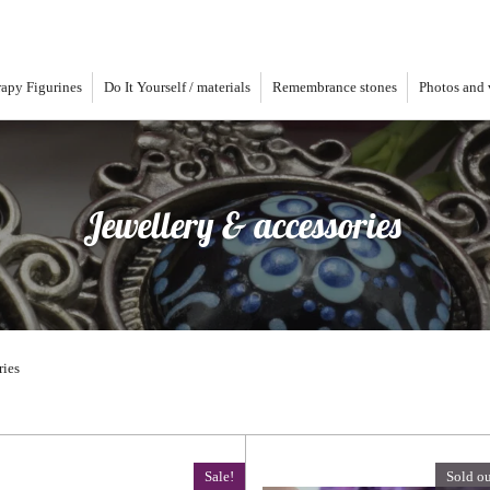
apy Figurines
Do It Yourself / materials
Remembrance stones
Photos and 
Jewellery & accessories
ries
Sale!
Sold ou