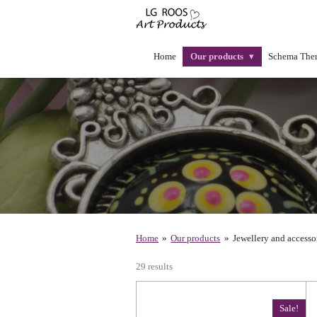
Skip
to
main
content
Home
Our products
Schema Ther
Home
»
Our products
»
Jewellery and accesso
29 results
Sale!