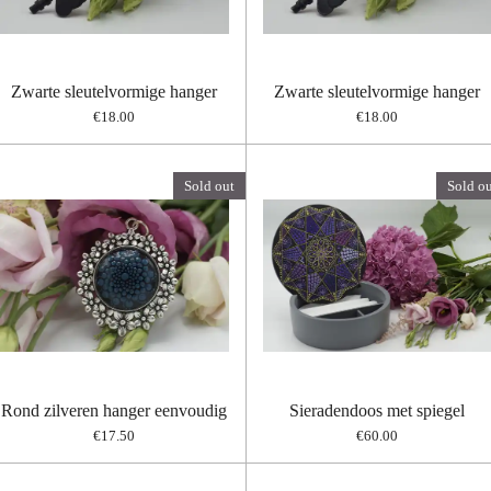
Zwarte sleutelvormige hanger
Zwarte sleutelvormige hanger
€18.00
€18.00
Sold out
Sold ou
Rond zilveren hanger eenvoudig
Sieradendoos met spiegel
€17.50
€60.00