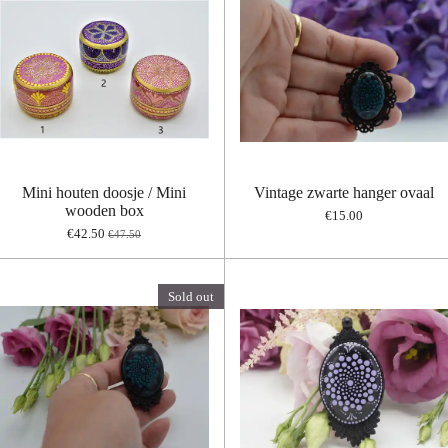
Mini houten doosje / Mini
Vintage zwarte hanger ovaal
wooden box
€15.00
€42.50
€47.50
Sold out