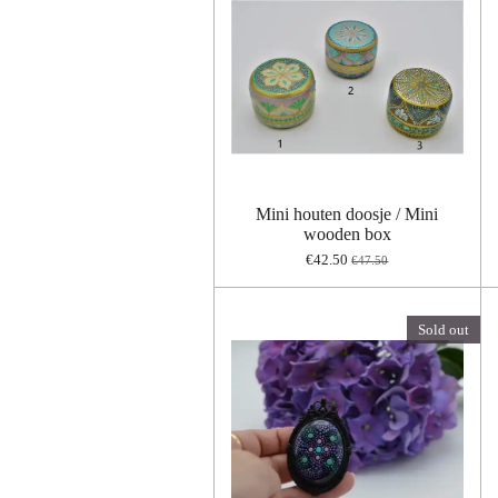
Mini houten doosje / Mini
wooden box
€42.50
€47.50
Sold out