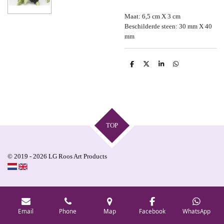
Maat: 6,5 cm X 3 cm
Beschilderde steen: 30 mm X 40
mm
S
S
S
S
h
h
h
h
a
a
a
a
r
r
r
r
e
e
e
e
TOP
© 2019 - 2026 LG Roos Art Products
Email
Phone
Map
Facebook
WhatsApp