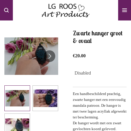
Skip
to
main
content
Zwarte hanger groot
& ovaal
€20.00
Disabled
Een handbeschilderd prachtig,
zwarte hanger met een eenvoudig
mandala patroon. De hanger is
met twee lagen acryllak afgewerkt
ter bescherming.
De hanger wordt met een zwart
gevlochten koord geleverd.