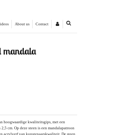
videos
About us
Contact
d mandala
n hoogwaardige kwaliteitsgips, met een
 2,5 cm. Op deze steen is een mandalapatroon
n acrylverf van kunstenaarskwaliteit. De steen