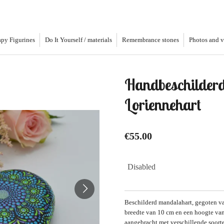
py Figurines
Do It Yourself / materials
Remembrance stones
Photos and 
Handbeschilder
Loriennehart
€55.00
Disabled
Beschilderd mandalahart, gegoten va
breedte van 10 cm en een hoogte van
aangebracht met verschillende soorte