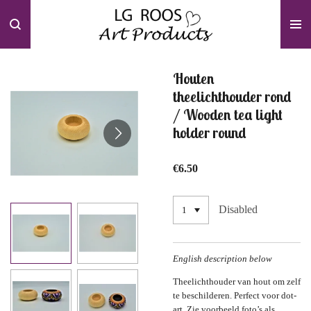
Skip
to
main
content
Houten
theelichthouder rond
/ Wooden tea light
holder round
€6.50
Disabled
English description below
Theelichthouder van hout om zelf
te beschilderen. Perfect voor dot-
art. Zie voorbeeld foto’s als