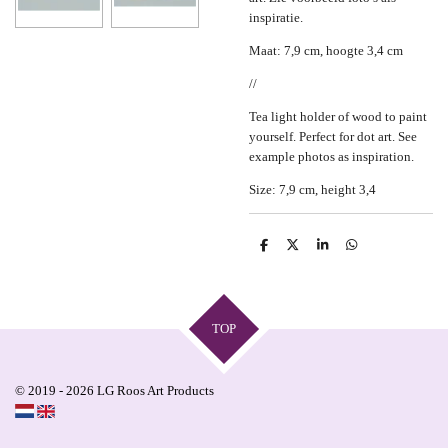
inspiratie.
Maat: 7,9 cm, hoogte 3,4 cm
//
Tea light holder of wood to paint
yourself. Perfect for dot art. See
example photos as inspiration.
Size: 7,9 cm, height 3,4
S
S
S
S
h
h
h
h
a
a
a
a
r
r
r
r
e
e
e
e
TOP
© 2019 - 2026 LG Roos Art Products