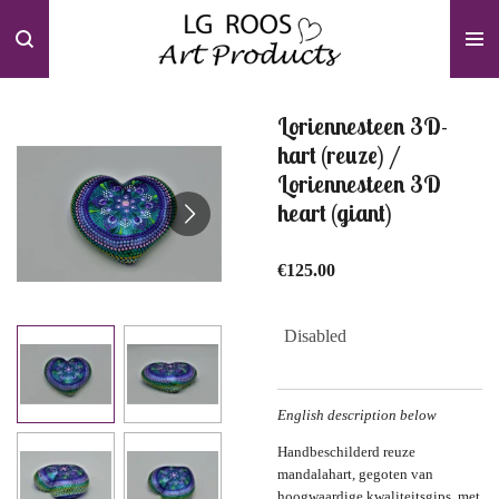
Skip
to
main
content
Loriennesteen 3D-
hart (reuze) /
Loriennesteen 3D
heart (giant)
€125.00
Disabled
English description below
Handbeschilderd reuze
mandalahart, gegoten van
hoogwaardige kwaliteitsgips, met