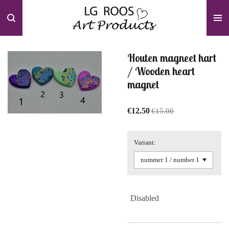
Skip
to
main
content
Houten magneet hart
/ Wooden heart
magnet
€12.50
€15.00
Variant:
Disabled