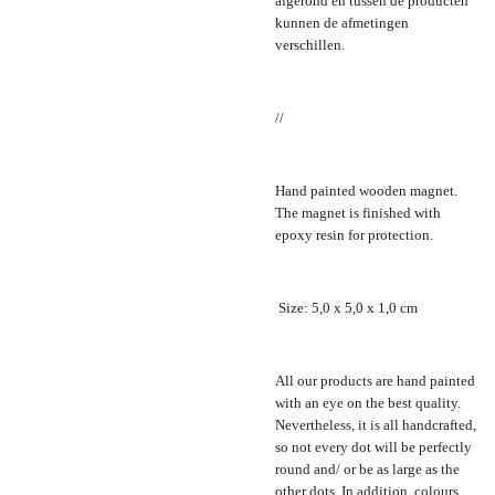
afgerond en tussen de producten
kunnen de afmetingen
verschillen.
//
Hand painted wooden magnet.
The magnet is finished with
epoxy resin for protection.
Size: 5,0 x 5,0 x 1,0 cm
All our products are hand painted
with an eye on the best quality.
Nevertheless, it is all handcrafted,
so not every dot will be perfectly
round and/ or be as large as the
other dots. In addition, colours