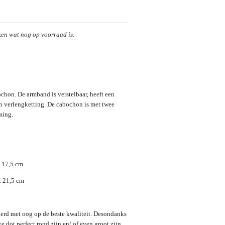
ken wat nog op voorraad is.
hon. De armband is verstelbaar, heeft een
en verlengketting. De cabochon is met twee
ming.
. 17,5 cm
. 21,5 cm
erd met oog op de beste kwaliteit. Desondanks
ke dot perfect rond zijn en/ of even groot zijn