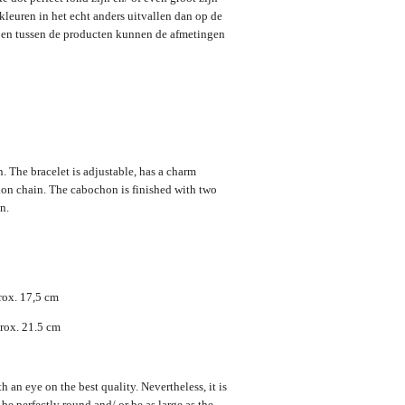
kleuren in het echt anders uitvallen dan op de
nd en tussen de producten kunnen de afmetingen
 The bracelet is adjustable, has a charm
ion chain. The cabochon is finished with two
on.
rox. 17,5 cm
rox. 21.5 cm
 an eye on the best quality. Nevertheless, it is
 be perfectly round and/ or be as large as the