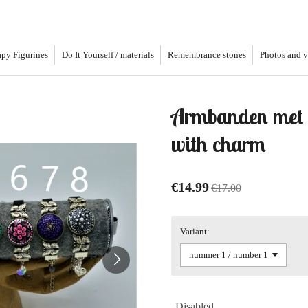
py Figurines
Do It Yourself / materials
Remembrance stones
Photos and 
Armbanden met 
with charm
€14.99
€17.00
Variant:
Disabled