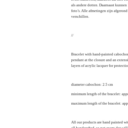
als andere dotten. Daarnaast kunnen 
foto’s. Alle afmetingen zijn afgero
verschillen.
//
Bracelet with hand-painted cabochon.
pendant at the closure and an extens
layers of acrylic lacquer for protecti
diameter cabochon: 2.5 cm
minimum length of the bracelet: app
maximum length of the bracelet: app
All our products are hand painted with
all handcrafted, so not every dot will