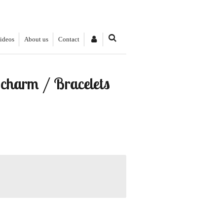
videos
About us
Contact
charm / Bracelets