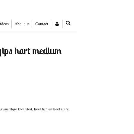
videos
About us
Contact
gips hart medium
waardige kwaliteit, heel fijn en heel sterk.